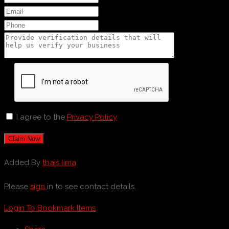
I agree to the
Privacy Policy
Claim Now
Added By
thais lima
Please
sign
in to see contact details.
Login To Bookmark Items