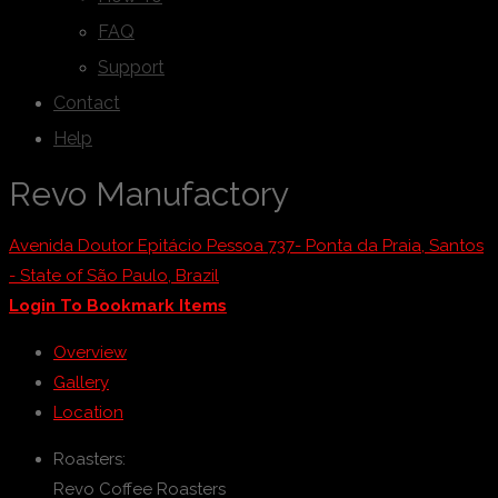
FAQ
Support
Contact
Help
Revo Manufactory
Avenida Doutor Epitácio Pessoa 737- Ponta da Praia, Santos
- State of São Paulo, Brazil
Login To Bookmark Items
Overview
Gallery
Location
Roasters:
Revo Coffee Roasters